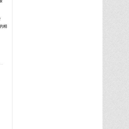
最
对
的精