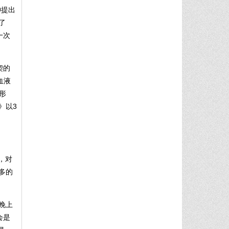
坤提出
了
一次
契的
血液
形
》以3
，对
多的
晚上
会是