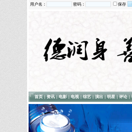
用户名：
密码：
保存
首页
|
资讯
|
电影
|
电视
|
综艺
|
演出
|
明星
|
评论
|