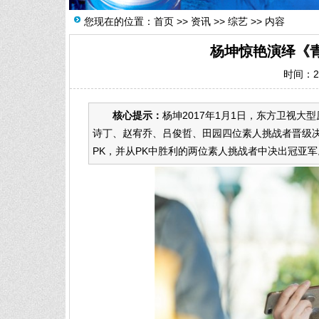
您现在的位置：
首页
>>
资讯
>>
综艺
>> 内容
杨坤惊艳演绎《
时间：20
核心提示：
杨坤2017年1月1日，东方卫视
诗丁、赵宥乔、吕俊哲、田园四位素人挑战者晋级
PK，并从PK中胜利的两位素人挑战者中决出冠亚军