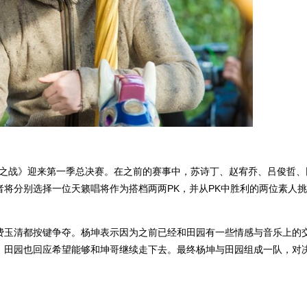
天籁之战》迎来第一季总决赛。在之前的赛事中，苏诗丁、赵宥乔、吕俊哲、
将分别选择一位天籁唱将作为搭档两两PK，并从PK中胜利的两位素人
费玉清都按键争夺。杨坤表示因为之前已经和田园有一些情感与音乐上的
。田园也回应希望能够和坤哥继续走下去。最终杨坤与田园组成一队，对