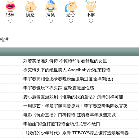
很棒
愤怒
搞笑
恶心
不解
枪没
·
刘若英汤唯刘诗诗 不惊艳却耐看舒服的女星
·
徐克镜头下的绝世美人 Angelbaby张柏芝惊艳
·
李宇春亮相合肥录春晚粉丝激动过度险摔倒(图)
·
李宇春也玩下衣失踪 皮靴露腿显性感
·
麦小鹿装置游戏剧《谁动的我的童话》演绎别样可能
·
一周综艺：华晨宇飙高音撩妹！李宇春空降助阵收官夜
·
电影《玩命直播》口碑惊艳 狂嗨嘉年华掀翻京城
·
李治廷“鲤鱼打挺”惊艳全场成龙赞不绝口
·
《我们的少年时代》杀青 TFBOYS薛之谦打造最燃青春