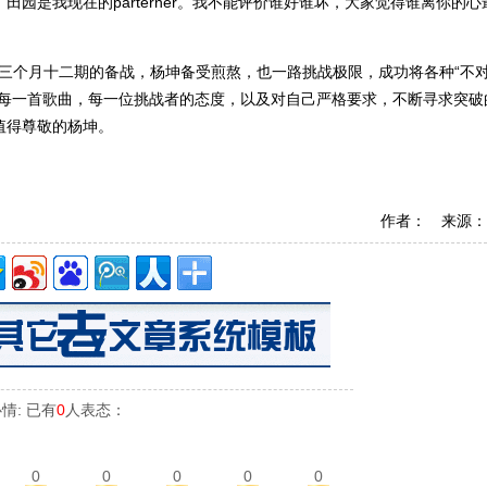
园是我现在的parterner。我不能评价谁好谁坏，大家觉得谁离你的心
长达三个月十二期的备战，杨坤备受煎熬，也一路挑战极限，成功将各种“不
待每一首歌曲，每一位挑战者的态度，以及对自己严格要求，不断寻求突破
值得尊敬的杨坤。
作者： 来源：
情: 已有
0
人表态：
0
0
0
0
0