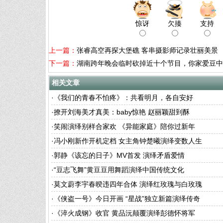
惊讶
欠揍
支持
上一篇：
张睿高空再探大堡礁 客串摄影师记录壮丽美景
下一篇：
湖南跨年晚会临时砍掉近十个节目，你家爱豆中
相关文章
·
《我们的青春不怕疼》：共看明月，各自安好
·
撩开刘海美才真美：baby惊艳 赵丽颖甜到酥
·
笑闹演绎别样合家欢 《异能家庭》陪你过新年
·
冯小刚新作开机定档 女主角钟楚曦演绎变数人生
·
郭静《该忘的日子》MV首发 演绎矛盾爱情
·
“豆志飞舞”黄豆豆用舞蹈演绎中国传统文化
·
莫文蔚李宇春暌违四年合体 演绎红玫瑰与白玫瑰
·
《侠盗一号》今日开画 “星战”独立新篇演绎传奇
·
《淬火成钢》收官 黄品沅颠覆演绎彭德怀将军