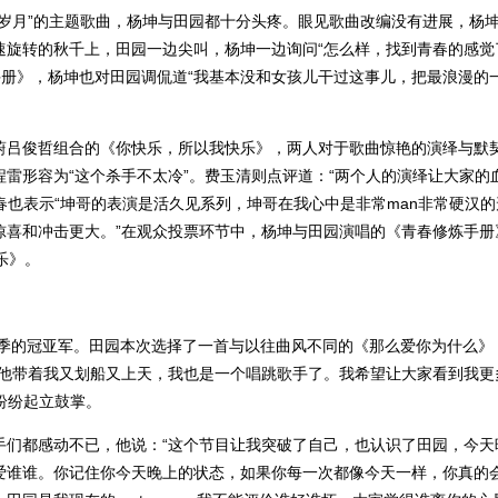
岁月”的主题歌曲，杨坤与田园都十分头疼。眼见歌曲改编没有进展，杨
速旋转的秋千上，田园一边尖叫，杨坤一边询问“怎么样，找到青春的感觉
手册》，杨坤也对田园调侃道“我基本没和女孩儿干过这事儿，把最浪漫的
蔚吕俊哲组合的《你快乐，所以我快乐》，两人对于歌曲惊艳的演绎与默
雷形容为“这个杀手不太冷”。费玉清则点评道：“两个人的演绎让大家的
春也表示“坤哥的表演是活久见系列，坤哥在我心中是非常man非常硬汉的
喜和冲击更大。”在观众投票环节中，杨坤与田园演唱的《青春修炼手册
乐》。
本季的冠亚军。田园本次选择了一首与以往曲风不同的《那么爱你为什么》
，他带着我又划船又上天，我也是一个唱跳歌手了。我希望让大家看到我更
纷纷起立鼓掌。
手们都感动不已，他说：“这个节目让我突破了自己，也认识了田园，今天
爱谁谁。你记住你今天晚上的状态，如果你每一次都像今天一样，你真的