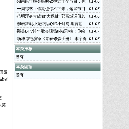
暖心姐姐
·
湖南跨年晚会临时砍掉近十个节目，你
01-06
家爱豆中枪没
·
一周综艺：假期也停不下来，这些节目
01-06
假期必看
·
范明浑身带罐做“大保健” 郭富城调侃其
01-06
变“恐龙”
·
柳岩狂剥小龙虾贴心喂小鲜肉 坦言愿
01-07
为“好看”接受“难穿”
·
那英BTV跨年歌会现场叫板孙楠：你给
01-07
我等着！
·
杨坤惊艳演绎《青春修炼手册》 李宇春
01-06
点评活久见
本类推荐
没有
本类固顶
田园
没有
挑战者
交
决莫