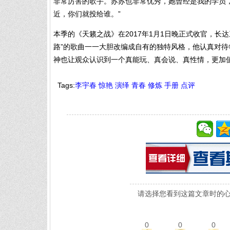
非常厉害的歌手。苏苏也非常优秀，她曾经是我的学员，田
近，你们就投给谁。”
本季的《天籁之战》在2017年1月1日晚正式收官，
路”的歌曲一一大胆改编成自有的独特风格，他认真对
神也让观众认识到一个真能玩、真会说、真性情，更加
Tags:
李宇春
惊艳
演绎
青春
修炼
手册
点评
请选择您看到这篇文章时的心
0
0
0