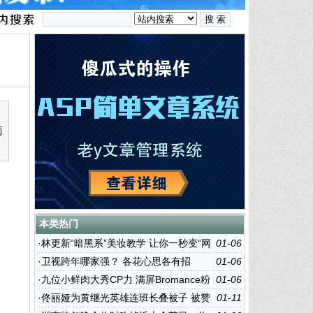
两
本类热门
·
林更新“暗黑系”美妆教学 让你一秒变“网
01-06
红”
·
卫视跨年哪家强？ 各花心思各有招
01-06
·
九位小鲜肉大秀CP力 满屏Bromance粉
01-06
红
·
佟丽娅为黄继光英雄连班长叠被子 被赞
01-11