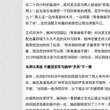
在二十四小时的备战中，面对莫文蔚为两人挑选的“青葱
两人一起去游乐场感受一下找回青春的感觉。高空中快
么？” 两人还一边坐着旋转木马，一边唱着《青春修炼
给了你”，这些温暖又有趣的画面也让观众捧腹不已。
正式对决中，杨坤与田园以《青春修炼手册》对决莫文
配合赢得场下久久不息的尖叫与鼓掌。杨坤还被主持人程
都突然流动的快了起来。”而本期的特邀“天籁考官”李宇
象，我没想到坤哥可以唱《青春修炼手册》，带给我的惊
10:289战胜莫文蔚与吕俊哲演唱的《你快乐，所以我快
名师出高徒 天籁冠亚军与杨坤“关系”不一般
最终，在四队PK对决中获胜的田园与苏诗丁两人争夺
此，她也真诚地表示“坤哥说过我的声音有很多可能性
可能。”当田园一曲演唱完毕，台下观众与“天籁唱将”也
在最终的拉票环节，杨坤的一番肺腑之言也让观众与选
的田园是我看到最牛的一次，她的眼睛里写了三个字：