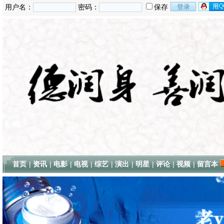
用户名：
密码：
保存
首页
|
资讯
|
电影
|
电视
|
综艺
|
演出
|
明星
|
评论
|
视频
|
留言本