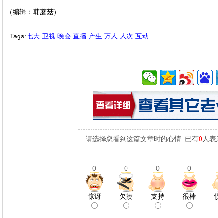
（编辑：韩蘑菇）
Tags:
七大
卫视
晚会
直播
产生
万人
人次
互动
请选择您看到这篇文章时的心情: 已有
0
人表
0
0
0
0
惊讶
欠揍
支持
很棒