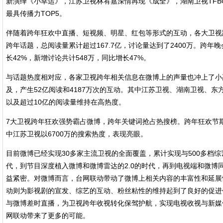
新演绎《小幸运》，江苏卫视林宥嘉深情再现《成全》，湖南卫视TFB
最具传播力TOP5。
伴随着跨年狂欢中直播、短视频、明星、红包等形式的互动，各大卫视
跨年话题，总阅读量累计超过167.7亿，讨论量达到了2400万。跨
长42%，新增讨论共计548万，同比增长47%。
与话题热度相对应，各家卫视跨年相关信息在微博上的声量也冲上了小高
及，产生52亿阅读和4187万次的互动。其中江苏卫视、湖南卫视、东
以及超过10亿的阅读量维持在高热度。
7大卫视跨年狂欢强势霸占微博，跨年关键词抢占热搜榜。跨年狂欢节期
中江苏卫视以6700万的搜索热度，表现亮眼。
目前微博已经实现30多家主流卫视的全面覆盖，累计实现与500多档综
代，到节目深度植入微博和微博雷达的2.0的时代，再到电视端和微博
益紧密。对微博而言，台网联动带动了微博上相关内容的丰富性和延展
动则为影视剧的宣发、综艺的互动、粉丝粘性的维持起到了良好的促进
与微博差时直播，为卫视跨年收视转化保驾护航，实现电视收视与新媒
网联动带来了更多的可能。