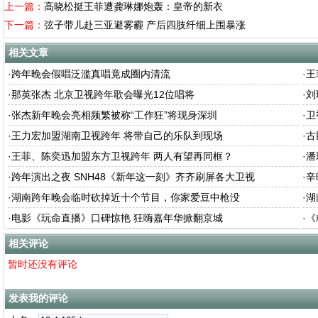
上一篇：
高晓松挺王菲遭龚琳娜炮轰：皇帝的新衣
下一篇：
弦子带儿赴三亚避雾霾 产后四肢纤细上围暴涨
相关文章
·
跨年晚会假唱泛滥真唱竟成圈内清流
·
王
·
那英张杰 北京卫视跨年歌会曝光12位唱将
·
刘
·
张杰新年晚会亮相频繁被称“工作狂”将现身深圳
·
卫
·
王力宏加盟湖南卫视跨年 将带自己的乐队到现场
·
古
·
王菲、陈奕迅加盟东方卫视跨年 两人有望再同框？
·
潘
·
跨年演出之夜 SNH48《新年这一刻》齐齐刷屏各大卫视
·
辛
·
湖南跨年晚会临时砍掉近十个节目，你家爱豆中枪没
·
湖
·
电影《玩命直播》口碑惊艳 狂嗨嘉年华掀翻京城
·
《
相关评论
暂时还没有评论
发表我的评论