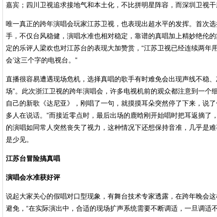
嘉宾；四川卫视追求接地气和本土化，不比拼明星阵容，而深圳卫视干
唯一真正的跨年演唱会玩家江苏卫视，也表现出超水平的发挥。首次选
手，不仅台风稳健，演唱水准也相对稳定，靠谱的真唱加上精妙绝伦的
定的乐评人梁欢也对江苏台的表现大加赞赏，“江苏卫视已经连续两年用
会’这三个字的电视台。”
直播很容易遭遇现场危机，选择真唱的歌手有时难免会出现声线不稳、
场”。此次浙江卫视的跨年演唱会，许多电视机前的观众都注意到一个
自己的新歌《达尼亚》，刚唱了一句，就摸摸耳朵突然停了下来，说了句
多人在说话。”而接近零点时，最后出场的鹿晗刚开始唱时把耳返摘了
的演唱如同常人突然丧失了视力，这种情况下还想保持音准，几乎是难
是少见。
江苏台冒险搞真唱
演唱会水准获好评
说起大家关心的假唱对口型现象，有舞台技术专家透露，在跨年晚会这
避免，“在实际演出中，合适的现场扩声系统需要不断调适，一旦调适