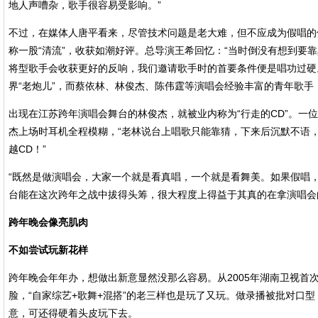
地人声嘈杂，歌手很容易受影响。”
不过，在媒体人唐平看来，尽管技术问题是老大难，但不应成为假唱的
称一股“清流”，收获如潮好评。总导演王希回忆：“当时倒没有想到要
将型歌手会收获更好的反响，我们邀请歌手时的首要条件便是唱功过硬
界“老炮儿”，而蔡依林、林俊杰、陈伟霆等演唱会经验丰富的青年歌手
出现在江苏跨年演唱会舞台的林俊杰，就被业内称为“行走的CD”。一
杰上场时耳机全程模糊，“老林说台上唱歌只能靠猜，下来后沉默不语
越CD！”
“既然是做演唱会，大家一个就是看真唱，一个就是看舞美。如果假唱
台能在这次跨年之战中拔得头筹，很大程度上得益于其真的在拿演唱会
跨年晚会像亮肌肉
不如尝试玩新花样
跨年晚会年年办，想做出新意显然没那么容易。从2005年湖南卫视首
脸，“自家综艺+歌舞+混搭”的老三样也是玩了又玩。做录播被批对口
意，可还得硬着头皮玩下去。