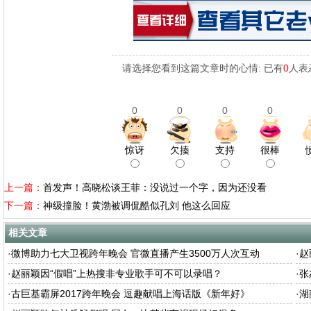
请选择您看到这篇文章时的心情: 已有
0
人表
0
0
0
0
惊讶
欠揍
支持
很棒
上一篇：
首发声！高晓松谈王菲：没说过一个字，因为还没看
下一篇：
神级撞脸！黄渤被调侃酷似孔刘 他这么回应
相关文章
·
微博助力七大卫视跨年晚会 官微直播产生3500万人次互动
·
赵
·
赵丽颖因“假唱”上热搜非专业歌手可不可以录唱？
·
张
·
古巨基霸屏2017跨年晚会 逗趣献唱上海话版《新年好》
·
湖