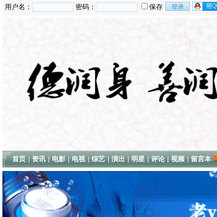
用户名：
密码：
保存
首页
|
资讯
|
电影
|
电视
|
综艺
|
演出
|
明星
|
评论
|
视频
|
留言本