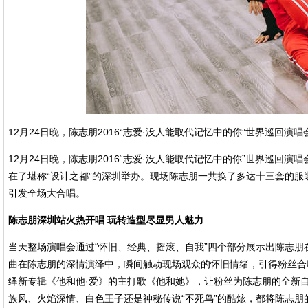
12月24日晚，陈志朋2016“志爱·没人能取代记忆中的你”世界巡回
12月24日晚，陈志朋2016“志爱·没人能取代记忆中的你”世界巡
在了堪称“设计之都”的深圳举办。现场陈志朋一共换了多达十三套的
引发全场大合唱。
陈志朋深圳站火热开唱 玩转造型尽显男人魅力
当天整场演唱会通过“怀旧、经典、摇滚、自我”四个部分展示出陈志
曲在陈志朋的深情演绎中，瞬间触动现场观众的怀旧情绪，引得粉丝合
绎新专辑《他和他·爱》的主打歌《他和她》，让粉丝为陈志朋的全新
族风、火焰深情、白色王子还是神秘传说“不死鸟”的酷炫，都将陈志