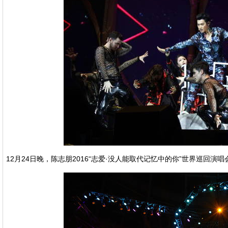
12月24日晚，陈志朋2016“志爱·没人能取代记忆中的你”世界巡回