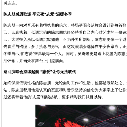
叫连连。
陈志朋感恩歌迷 平安夜“志爱”温暖冬季
陈志朋一向对音乐有着很执着的信念，整场演唱会从舞台设计到每首歌
己。认真执着、低调沉稳的陈志朋始终坚持着自己内心对艺术的一份追
己。太过投入所以低调沉默如他，不为外界所剖析，陈志朋更像一个谜
去青涩与懵懂，多了执念与勇气，而这次演唱会选择在平安夜举办，正
冬季自己用“志爱”来温暖每一个人。同时，吴奇隆更是送上花篮为陈
泪怀念，并当众在舞台上泪流满面。
巡回演唱会持续起航 “志爱”让你无法取代
始终保持低调性格的陈志朋，无论面对工作和生活，他都是淡然处之。无
站，陈志朋都用他最认真的态度和对音乐坚持的信念为大家奉上了让你
朋还将带着他的“志爱”继续起航，更多精彩我们拭目以待。