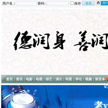
用户名：
密码：
保存
首页
|
资讯
|
电影
|
电视
|
综艺
|
演出
|
明星
|
评论
|
视频
|
留言本