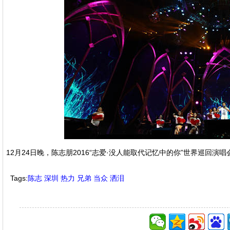
12月24日晚，陈志朋2016“志爱·没人能取代记忆中的你”世界巡回
Tags:
陈志
深圳
热力
兄弟
当众
洒泪