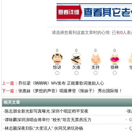
请选择您看到这篇文章时的心情: 已有
0
人表
0
0
0
0
惊讶
欠揍
支持
很棒
上一篇：
乔任梁《呐呐呐》MV发布 正能量歌词激励人心
下一篇：
张惠妹《梦想的声音》唱最摩登《辣妹子》 秀出国际辣！
相关文章
·
陈志朋全新光影写真曝光 深圳个唱定档平安夜
·
张
·
谭咏麟深圳演唱会将举行 “校长”坦言无票房压力
·
《
·
林志颖深夜归队“大变活人” 伙同兄弟坑孙杨
·
《