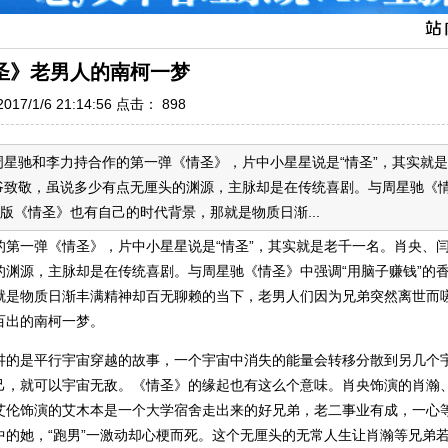
圣》老男人的南柯一梦
17/1/6 21:14:56 点击：
898
星驰和李力持合作的第一弹《情圣》，片中小星星说是“情圣”，其实就是
爷致敬，虽说多少有点无厘头的渊源，主脉却是在传统喜剧。与周星驰《
版《情圣》也有自己的时代背景，那就是物质日渐...
第一弹《情圣》，片中小星星说是“情圣”，其实就是老千一名。肖央、
渊源，主脉却是在传统喜剧。与周星驰《情圣》中强调“用脑子赚钱”的
就是物质日渐丰满精神却百无聊赖的当下，老男人们因为兄弟突然离世而
百出的南柯一梦。
讲的是平行宇宙穿越的故事，一个宇宙中消失的能量会转移分散到另几个
己，就可以宇宙无敌。《情圣》的缘起也有这么个意味。肖央饰演的肖瀚
艾伦饰演的艾木本是一个大学宿舍走出来的好兄弟，老二事业有成，一心
的她，“跑男”一激动却心梗而死。这个无厘头的无常人生让肖瀚等兄弟