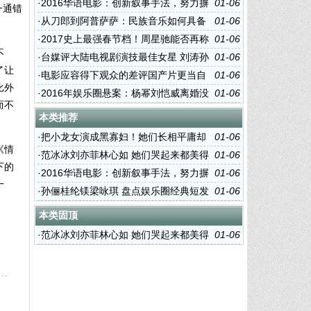
诗唐嫣还有她们
·
2016华语电影：创新叙事手法，努力摒
01-06
一通错
弃陈词滥调
·
从刀郎到阿普萨萨：民族音乐如何具备
01-06
当下性？
·
2017史上最强春节档！周星驰能否再称
01-06
不
王？
·
台媒评大陆电视剧演技最佳女星 刘涛孙
01-06
了让
俪海清秦海璐上榜
·
电影应容得下观众的差评国产片更当自
01-06
比外
强
·
2016年娱乐圈悬案：杨幂刘恺威离婚没
01-06
而不
陈坤儿子没妈？
本类推荐
·
把小龙女演成黑寡妇！她们长相平庸却
01-06
《情
硬要演绝世美女
·
范冰冰刘亦菲林心如 她们哭起来都美得
01-06
下的
让人心疼
·
2016华语电影：创新叙事手法，努力摒
01-06
一
弃陈词滥调
·
孙俪桂纶镁梁咏琪 盘点娱乐圈经典短发
01-06
女神
本类固顶
·
范冰冰刘亦菲林心如 她们哭起来都美得
01-06
让人心疼