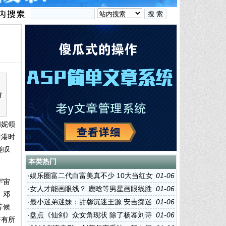
情
闫妮领
香港时
嗟叹
本类热门
·
娱乐圈富二代白富美真不少 10大当红女
01-06
宇宙
星家庭背景PK
·
女人才能画眼线？ 鹿晗等男星画眼线胜
01-06
、邓
过女人
·
最小迷弟迷妹：甜馨沉迷王源 安吉痴迷
01-06
等候
赵丽颖
·
盘点《仙剑》众女角现状 除了杨幂刘诗
01-06
若有所