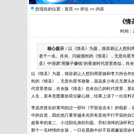
您现在的位置：
首页
>>
评论
>> 内容
《情
时间：20
核心提示：
以《情圣》为题，很容易让人想到周
老千一名。肖央、闫妮领衔的《情圣》，无意向星
圣》中强调“用脑子赚钱”的香港时代背景类似，肖央
以《情圣》为题，很容易让人想到周星驰和李力持合作的
衔的《情圣》，无意向星爷致敬，虽说多少有点无厘头的
代背景类似，肖央版《情圣》也有自己的时代背景，那
人生，原本意图重拾荷尔蒙心跳，结果上演了一出笑料
李连杰曾在好莱坞拍过一部叫《宇宙追击令》的电影，
中的自觉，因此他只要穿越杀光所有其他平行宇宙的自
超客串的老二、小沈阳化身的刘磊、乔杉演绎的汤怀和
那个一见钟情的女孩，一日在晨跑中好不容易邂逅宿命中