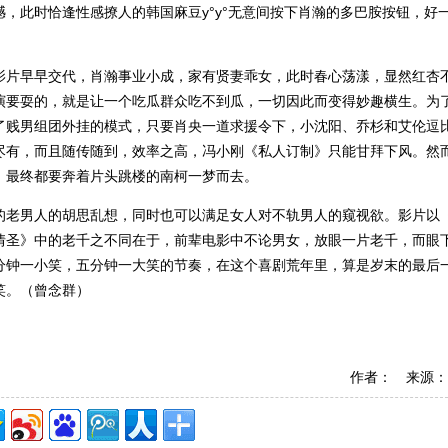
，此时恰逢性感撩人的韩国麻豆y°y°无意间按下肖瀚的多巴胺按钮，好
影片早早交代，肖瀚事业小成，家有贤妻乖女，此时春心荡漾，显然红杏
演要耍的，就是让一个吃瓜群众吃不到瓜，一切因此而变得妙趣横生。为
了贱男组团外挂的模式，只要肖央一道求援令下，小沈阳、乔杉和艾伦逗
尽有，而且随传随到，效率之高，冯小刚《私人订制》只能甘拜下风。然
，最终都要奔着片头跳楼的南柯一梦而去。
的老男人的胡思乱想，同时也可以满足女人对不轨男人的窥视欲。影片以
情圣》中的老千之不同在于，前辈电影中不论男女，放眼一片老千，而眼
分钟一小笑，五分钟一大笑的节奏，在这个喜剧荒年里，算是岁末的最后
笑。（曾念群）
作者： 来源：