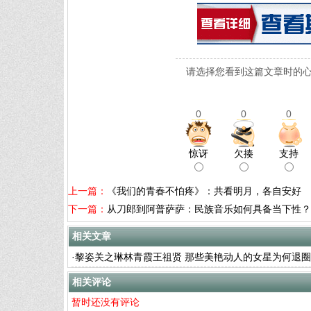
请选择您看到这篇文章时的心
0
0
0
惊讶
欠揍
支持
上一篇：
《我们的青春不怕疼》：共看明月，各自安好
下一篇：
从刀郎到阿普萨萨：民族音乐如何具备当下性？
相关文章
·
黎姿关之琳林青霞王祖贤 那些美艳动人的女星为何退圈
相关评论
暂时还没有评论