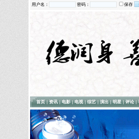
用户名：
密码：
保存
首页
|
资讯
|
电影
|
电视
|
综艺
|
演出
|
明星
|
评论
|