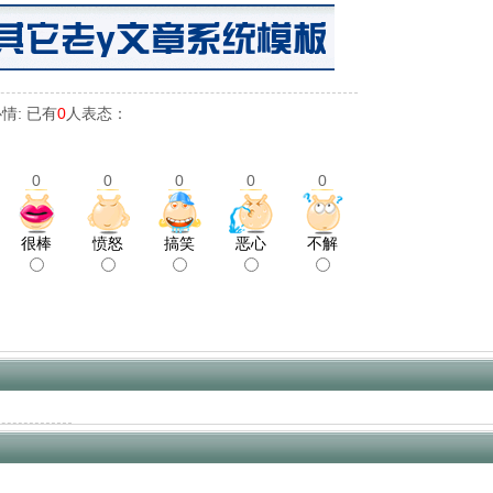
情: 已有
0
人表态：
0
0
0
0
0
很棒
愤怒
搞笑
恶心
不解