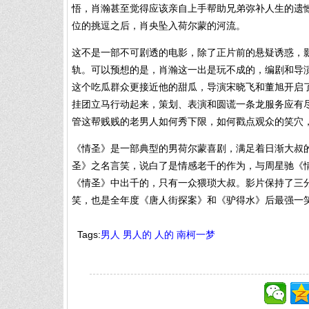
悟，肖瀚甚至觉得应该亲自上手帮助兄弟弥补人生的遗憾
位的挑逗之后，肖央坠入荷尔蒙的河流。
这不是一部不可剧透的电影，除了正片前的悬疑诱惑，
轨。可以预想的是，肖瀚这一出是玩不成的，编剧和导
这个吃瓜群众更接近他的甜瓜，导演宋晓飞和董旭开启
挂团立马行动起来，策划、表演和圆谎一条龙服务应有
管这帮贱贱的老男人如何秀下限，如何戳点观众的笑穴
《情圣》是一部典型的男荷尔蒙喜剧，满足着日渐大叔
圣》之名言笑，说白了是情感老千的作为，与周星驰《
《情圣》中出千的，只有一众猥琐大叔。影片保持了三
笑，也是全年度《唐人街探案》和《驴得水》后最强一
Tags:
男人
男人的
人的
南柯一梦