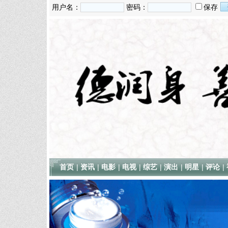
用户名：
密码：
保存
首页
|
资讯
|
电影
|
电视
|
综艺
|
演出
|
明星
|
评论
|