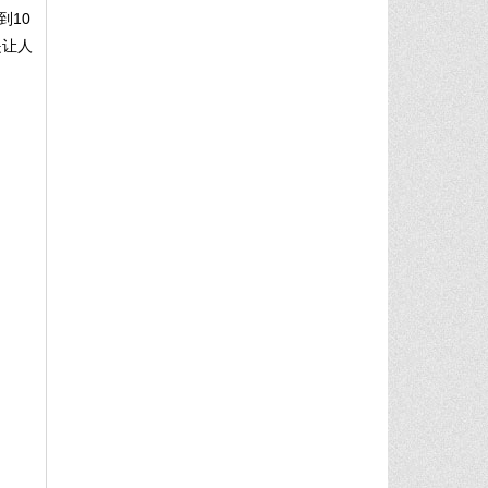
到10
是让人