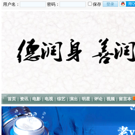
用户名：
密码：
保存
首页
|
资讯
|
电影
|
电视
|
综艺
|
演出
|
明星
|
评论
|
视频
|
留言本