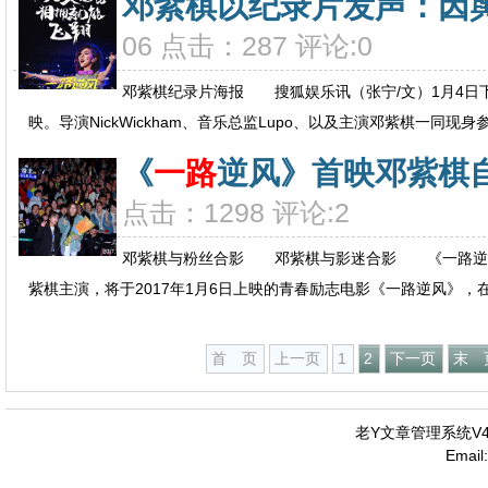
邓紫棋以纪录片发声：因
06 点击：287 评论:0
邓紫棋纪录片海报 搜狐娱乐讯（张宁/文）1月4日
映。导演NickWickham、音乐总监Lupo、以及主演邓紫棋一同现身参加
《
一路
逆风》首映邓紫棋自
点击：1298 评论:2
邓紫棋与粉丝合影 邓紫棋与影迷合影 《一路逆
紫棋主演，将于2017年1月6日上映的青春励志电影《一路逆风》，在
首 页
上一页
1
2
下一页
末 
老Y文章管理系统V4.
Emai