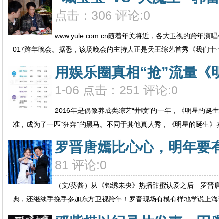
点击：306 评论:0
www.yule.com.cn随着年关将近，各大卫视的
017跨年晚会。据悉，该场晚会的主持人正是天王综艺首秀《我们十七.
用娱乐圈真相“抢”流量《
1-06 点击：251 评论:0
2016年是偶像养成类综艺“井喷”的一年，《明星的诞
准，成为了一匹“狂奔”的黑马。不同于其他真人秀，《明星的诞生》实打
罗晋唐嫣比心心，明年要
81 评论:0
（文/葵酱）从《锦绣未央》热播甜蜜认爱之后，罗晋
典，还继续手挽手参加东方卫视跨年！罗晋现场有模有样地学说上海话，