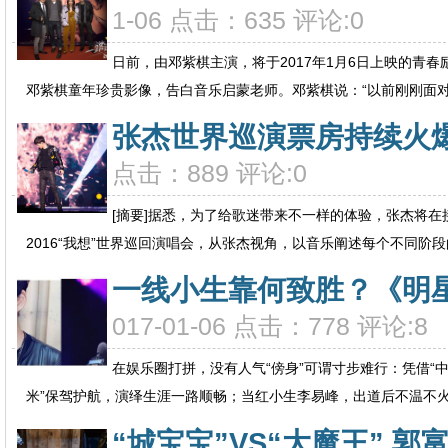
1-06 点击：635 评论:0
日前，由邓紫棋主演，将于2017年1月6日上映的青
邓紫棋童年珍贵影像，告白音乐启蒙老师。邓紫棋说：“以前刚刚面对非
张杰世界巡演票房持续火爆
点击：889 评论:0
[摘要]据悉，为了给歌迷带来不一样的体验，张杰将
2016“我想”世界巡回演唱会，从张杰视角，以音乐阐述每个不同阶段的
一线小生靠何致胜？《明星
017-01-06 点击：778 评论:8
在娱乐圈打拼，没有人气“傍身”可谓寸步难行：凭借“
米”保驾护航，演绎生涯一路顺畅；当红小生李易峰，出道后不温不火，
“城宝宝”VS“大魔王” 郭