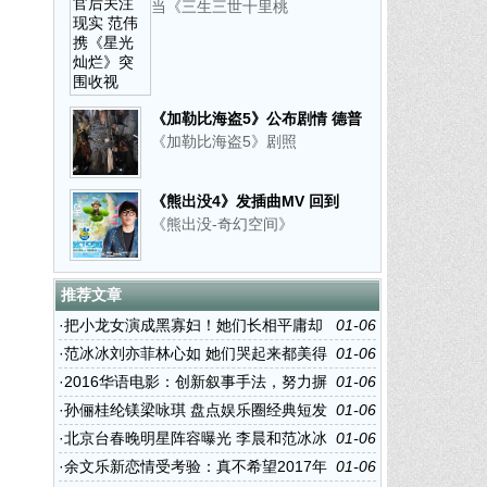
当《三生三世十里桃
《星光灿烂》突围收视
《加勒比海盗5》公布剧情 德普
《加勒比海盗5》剧照
重返冒险之旅
《熊出没4》发插曲MV 回到
《熊出没-奇幻空间》
与“熊”相伴的纯真岁月
推荐文章
·
把小龙女演成黑寡妇！她们长相平庸却
01-06
硬要演绝世美女
·
范冰冰刘亦菲林心如 她们哭起来都美得
01-06
让人心疼
·
2016华语电影：创新叙事手法，努力摒
01-06
弃陈词滥调
·
孙俪桂纶镁梁咏琪 盘点娱乐圈经典短发
01-06
女神
·
北京台春晚明星阵容曝光 李晨和范冰冰
01-06
登台演出
·
余文乐新恋情受考验：真不希望2017年
01-06