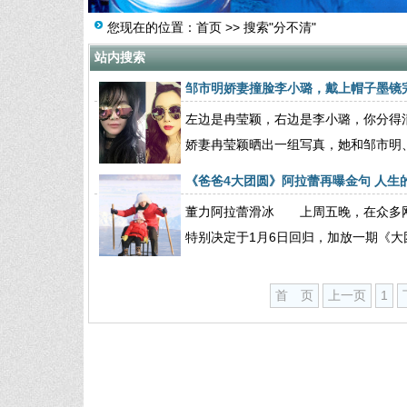
您现在的位置：
首页
>> 搜索"分不清"
站内搜索
邹市明娇妻撞脸李小璐，戴上帽子墨镜
左边是冉莹颖，右边是李小璐，你分得
娇妻冉莹颖晒出一组写真，她和邹市明
《爸爸4大团圆》阿拉蕾再曝金句 人生
董力阿拉蕾滑冰 上周五晚，在众多网
特别决定于1月6日回归，加放一期《大
首 页
上一页
1