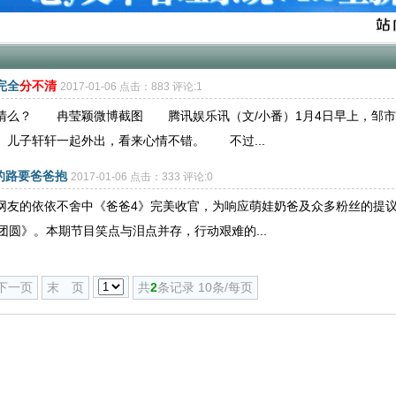
完全
分不清
2017-01-06 点击：883 评论:1
清么？ 冉莹颖微博截图 腾讯娱乐讯（文/小番）1月4日早上，邹市
、儿子轩轩一起外出，看来心情不错。 不过...
的路要爸爸抱
2017-01-06 点击：333 评论:0
友的依依不舍中《爸爸4》完美收官，为响应萌娃奶爸及众多粉丝的提
团圆》。本期节目笑点与泪点并存，行动艰难的...
下一页
末 页
共
2
条记录 10条/每页