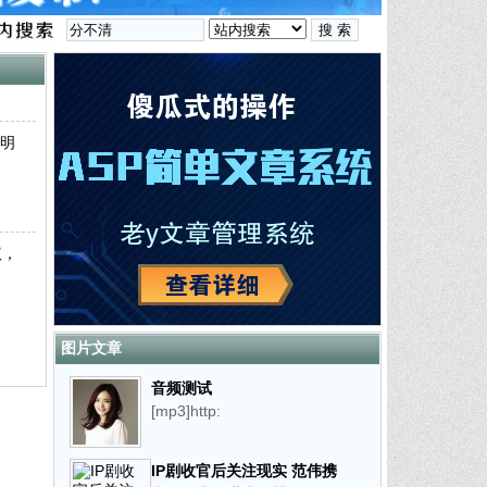
明
议，
图片文章
音频测试
[mp3]http:
IP剧收官后关注现实 范伟携